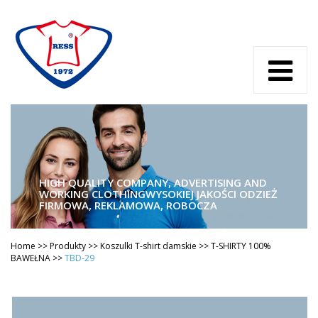
HIGH QUALITY COMPANY, ADVERTISING AND
WORKING CLOTHING
WYSOKIEJ JAKOŚCI ODZIEŻ
FIRMOWA, REKLAMOWA, ROBOCZA
Home
>>
Produkty
>>
Koszulki T-shirt damskie
>>
T-SHIRTY 100%
BAWEŁNA
>>
TBD-29