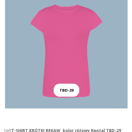
TBD-29
[:pl]
T-SHIRT KRÓTKI RĘKAW kolor różowy Rental TBD-29