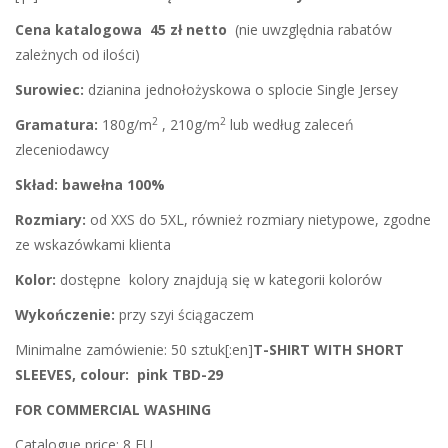
Cena katalogowa 45 zł netto
(nie uwzględnia rabatów
zależnych od ilości)
Surowiec:
dzianina jednołożyskowa o splocie Single Jersey
2
2
Gramatura:
180g/m
, 210g/m
lub według zaleceń
zleceniodawcy
Skład:
bawełna 100%
Rozmiary:
od XXS do 5XL, również rozmiary nietypowe, zgodne
ze wskazówkami klienta
Kolor:
dostępne kolory znajdują się w kategorii kolorów
Wykończenie:
przy szyi ściągaczem
Minimalne zamówienie: 50 sztuk[:en]
T-SHIRT WITH SHORT
SLEEVES, colour: pink TBD-29
FOR COMMERCIAL WASHING
Catalogue price: 8 EU