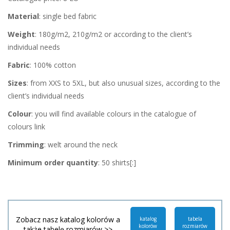
Material
: single bed fabric
Weight
: 180g/m2, 210g/m2 or according to the client’s
individual needs
Fabric
: 100% cotton
Sizes
: from XXS to 5XL, but also unusual sizes, according to the
client’s individual needs
Colour
: you will find available colours in the catalogue of
colours link
Trimming
: welt around the neck
Minimum order quantity
: 50 shirts[:]
Zobacz nasz katalog kolorów a
katalog
tabela
kolorów
rozmiarów
także tabelę rozmiarów >>